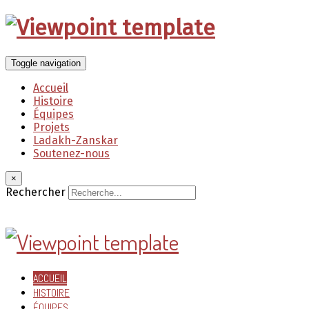
Toggle navigation
Accueil
Histoire
Équipes
Projets
Ladakh-Zanskar
Soutenez-nous
×
Rechercher
ACCUEIL
HISTOIRE
ÉQUIPES