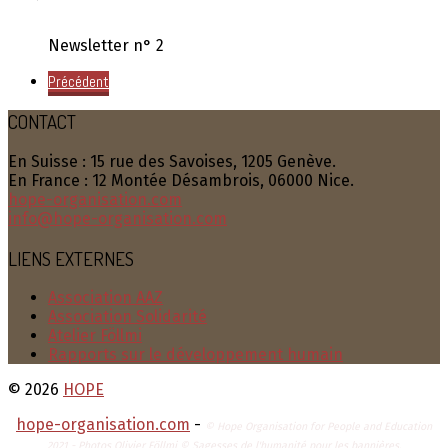
Newsletter n° 2
Précédent
CONTACT
En Suisse : 15 rue des Savoises, 1205 Genève.
En France : 12 Montée Désambrois, 06000 Nice.
hope-organisation.com
info@hope-organisation.com
LIENS EXTERNES
Association AAZ
Association Solidarité
Atelier Föllmi
Rapports sur le développement humain
© 2026
HOPE
hope-organisation.com
-
© Hope Organisation for People and Education
2021 - Photos Olivier Föllmi © Sagesses de l'humanité pour les bannières.