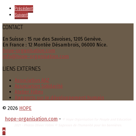
Précédent
Suivant
CONTACT
En Suisse : 15 rue des Savoises, 1205 Genève.
En France : 12 Montée Désambrois, 06000 Nice.
hope-organisation.com
info@hope-organisation.com
LIENS EXTERNES
Association AAZ
Association Solidarité
Atelier Föllmi
Rapports sur le développement humain
© 2026
HOPE
hope-organisation.com
-
© Hope Organisation for People and Education
2021 - Photos Olivier Föllmi © Sagesses de l'humanité pour les bannières.